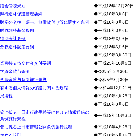
議会傍聴規則
◆平成18年12月20日
県行造林保護管理要綱
◆平成18年3月6日
財産の交換、譲与、無償貸付け等に関する条例
◆平成18年3月6日
財政調整基金条例
◆平成18年3月6日
特別会計条例
◆平成18年3月6日
分収造林設定要綱
◆平成18年3月6日
◆平成19年3月30日
業直接支払交付金交付要綱
◆平成23年10月6日
学資金貸与条例
◆令和5年3月30日
学資金貸与条例施行規則
◆令和5年3月30日
有する個人情報の保護に関する規程
◆令和4年12月21日
局規程
◆平成18年4月28日
◆平成18年3月6日
管に係る上田市行政手続等における情報通信の
◆平成19年10月3日
条例施行規程
管に係る上田市情報公開条例施行規程
◆平成18年4月28日
定める規則
◆平成18年5月16日