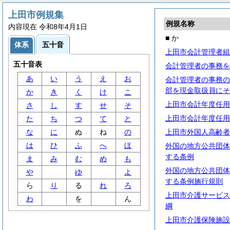
上田市例規集
例規名称
内容現在 令和8年4月1日
■ か
体系
五十音
上田市会計管理者組
五十音表
会計管理者の事務を
あ
い
う
え
お
会計管理者の事務の
部を現金取扱員にそ
か
き
く
け
こ
上田市会計年度任用
さ
し
す
せ
そ
上田市会計年度任用
た
ち
つ
て
と
な
に
ぬ
ね
の
上田市外国人高齢者
は
ひ
ふ
へ
ほ
外国の地方公共団体
する条例
ま
み
む
め
も
外国の地方公共団体
や
ゆ
よ
する条例施行規則
ら
り
る
れ
ろ
上田市介護サービス
わ
を
ん
綱
上田市介護保険施設