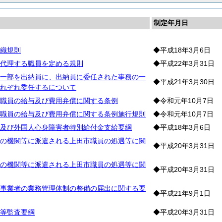
制定年月日
織規則
◆平成18年3月6日
代理する職員を定める規則
◆平成22年3月31日
一部を出納員に、出納員に委任された事務の一
◆平成21年3月30日
れぞれ委任するについて
職員の給与及び費用弁償に関する条例
◆令和元年10月7日
職員の給与及び費用弁償に関する条例施行規則
◆令和元年10月7日
及び外国人心身障害者特別給付金支給要綱
◆平成18年3月6日
の機関等に派遣される上田市職員の処遇等に関
◆平成20年3月31日
の機関等に派遣される上田市職員の処遇等に関
◆平成20年3月31日
事業者の業務管理体制の整備の届出に関する要
◆平成21年9月1日
等監査要綱
◆平成20年3月31日