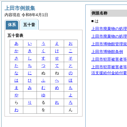
上田市例規集
例規名称
内容現在 令和8年4月1日
■ は
体系
五十音
上田市廃棄物の処理
五十音表
上田市廃棄物の処理
あ
い
う
え
お
上田市博物館管理規
か
き
く
け
こ
上田市博物館条例
さ
し
す
せ
そ
上田市犯罪被害者等
た
ち
つ
て
と
上田市犯罪被害者等
な
に
ぬ
ね
の
活支援給付金給付要
は
ひ
ふ
へ
ほ
ま
み
む
め
も
や
ゆ
よ
ら
り
る
れ
ろ
わ
を
ん