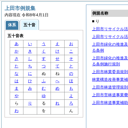
上田市例規集
例規名称
内容現在 令和8年4月1日
■ り
体系
五十音
上田市リサイクル活
五十音表
上田市リサイクル活
あ
い
う
え
お
上田市緑化の推進及
る条例
か
き
く
け
こ
上田市緑化の推進及
さ
し
す
せ
そ
る条例施行規則
た
ち
つ
て
と
上田市林業委員規則
な
に
ぬ
ね
の
林業構造改善事業補
は
ひ
ふ
へ
ほ
上田市林道管理規則
ま
み
む
め
も
上田市営林道事業費
や
ゆ
よ
上田市林道事業補助
ら
り
る
れ
ろ
わ
を
ん