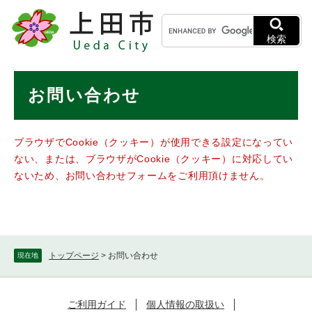
ペ
メニューを飛ばして本文へ
キ
ー
ー
ジ
検索
ワ
の
ー
先
ド
本
頭
お問い合わせ
検
で
文
索
す
。
ブラウザでCookie（クッキー）が使用できる設定になってい
ない、または、ブラウザがCookie（クッキー）に対応してい
ないため、お問い合わせフォームをご利用頂けません。
トップページ
>
お問い合わせ
現在地
ご利用ガイド
個人情報の取扱い