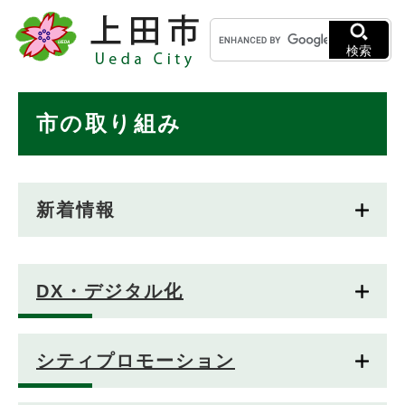
ペ
メニューを飛ばして本文へ
キ
ー
ー
ジ
検索
ワ
の
ー
先
ド
本
頭
市の取り組み
検
で
文
索
す
。
新着情報
DX・デジタル化
シティプロモーション