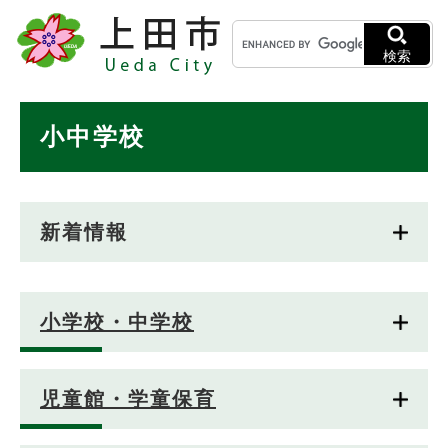
ペ
メニューを飛ばして本文へ
キ
ー
ー
ジ
検索
ワ
の
ー
先
ド
本
頭
小中学校
検
で
文
索
す
。
新着情報
小学校・中学校
児童館・学童保育