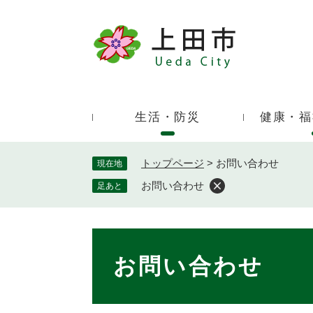
ペ
ー
ジ
キ
の
ー
先
ワ
頭
ー
で
生活・防災
健康・福
ド
す
検
。
索
トップページ
>
お問い合わせ
現在地
お問い合わせ
足あと
本
文
お問い合わせ