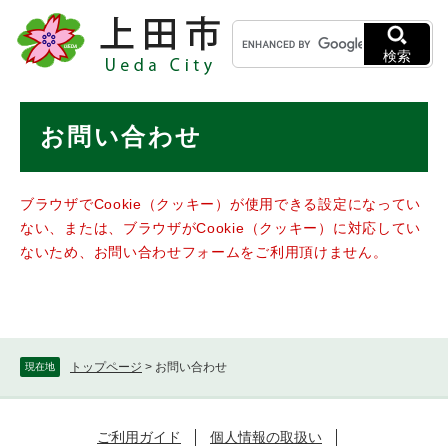
ペ
メニューを飛ばして本文へ
キ
ー
ー
ジ
検索
ワ
の
ー
先
ド
本
頭
お問い合わせ
検
で
文
索
す
。
ブラウザでCookie（クッキー）が使用できる設定になってい
ない、または、ブラウザがCookie（クッキー）に対応してい
ないため、お問い合わせフォームをご利用頂けません。
トップページ
>
お問い合わせ
現在地
ご利用ガイド
個人情報の取扱い