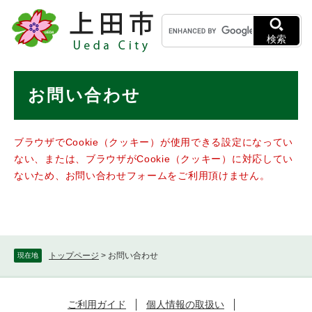
ペ
メニューを飛ばして本文へ
キ
ー
ー
ジ
検索
ワ
の
ー
先
ド
本
頭
お問い合わせ
検
で
文
索
す
。
ブラウザでCookie（クッキー）が使用できる設定になってい
ない、または、ブラウザがCookie（クッキー）に対応してい
ないため、お問い合わせフォームをご利用頂けません。
トップページ
>
お問い合わせ
現在地
ご利用ガイド
個人情報の取扱い