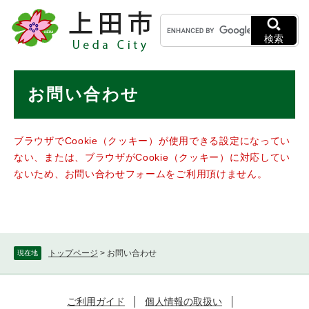
ペ
メニューを飛ばして本文へ
キ
ー
ー
ジ
検索
ワ
の
ー
先
ド
本
頭
お問い合わせ
検
で
文
索
す
。
ブラウザでCookie（クッキー）が使用できる設定になってい
ない、または、ブラウザがCookie（クッキー）に対応してい
ないため、お問い合わせフォームをご利用頂けません。
トップページ
>
お問い合わせ
現在地
ご利用ガイド
個人情報の取扱い