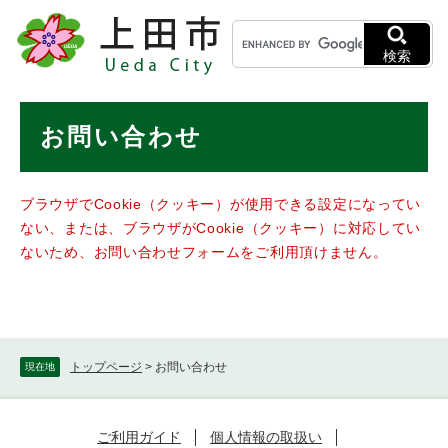
ペ
メニューを飛ばして本文へ
キ
ー
ー
ジ
検索
ワ
の
ー
先
ド
本
頭
お問い合わせ
検
で
文
索
す
。
ブラウザでCookie（クッキー）が使用できる設定になってい
ない、または、ブラウザがCookie（クッキー）に対応してい
ないため、お問い合わせフォームをご利用頂けません。
トップページ
>
お問い合わせ
現在地
ご利用ガイド
個人情報の取扱い