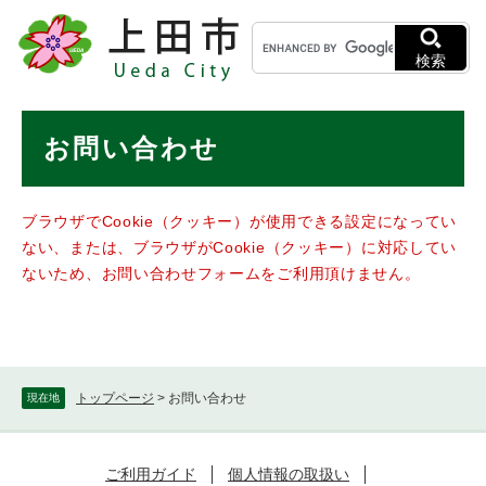
ペ
メニューを飛ばして本文へ
キ
ー
ー
ジ
検索
ワ
の
ー
先
ド
本
頭
お問い合わせ
検
で
文
索
す
。
ブラウザでCookie（クッキー）が使用できる設定になってい
ない、または、ブラウザがCookie（クッキー）に対応してい
ないため、お問い合わせフォームをご利用頂けません。
トップページ
>
お問い合わせ
現在地
ご利用ガイド
個人情報の取扱い