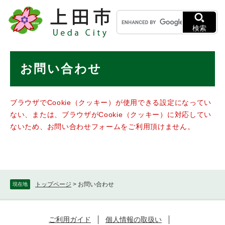
ペ
メニューを飛ばして本文へ
キ
ー
ー
ジ
検索
ワ
の
ー
先
ド
本
頭
お問い合わせ
検
で
文
索
す
。
ブラウザでCookie（クッキー）が使用できる設定になってい
ない、または、ブラウザがCookie（クッキー）に対応してい
ないため、お問い合わせフォームをご利用頂けません。
トップページ
>
お問い合わせ
現在地
ご利用ガイド
個人情報の取扱い