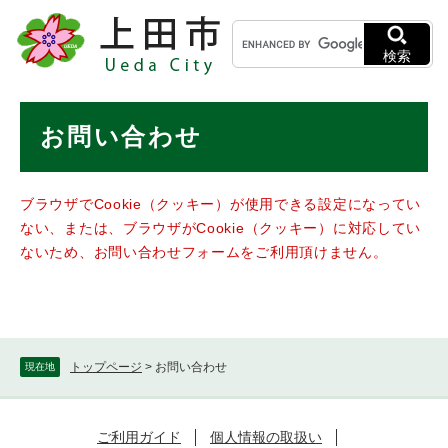
ペ
メニューを飛ばして本文へ
キ
ー
ー
ジ
検索
ワ
の
ー
先
ド
本
頭
お問い合わせ
検
で
文
索
す
。
ブラウザでCookie（クッキー）が使用できる設定になってい
ない、または、ブラウザがCookie（クッキー）に対応してい
ないため、お問い合わせフォームをご利用頂けません。
トップページ
>
お問い合わせ
現在地
ご利用ガイド
個人情報の取扱い