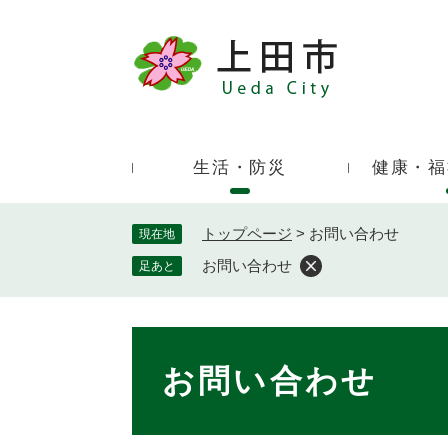
ペ
ー
ジ
キ
の
ー
先
ワ
頭
ー
で
生活・防災
健康・福
ド
す
検
。
索
トップページ
>
お問い合わせ
現在地
お問い合わせ
足あと
本
文
お問い合わせ