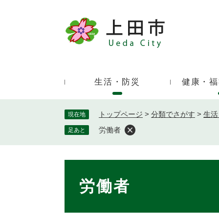
ペ
ー
ジ
キ
の
ー
先
ワ
頭
ー
で
生活・防災
健康・福
ド
す
検
。
索
トップページ
>
分類でさがす
>
生活
現在地
労働者
足あと
本
文
労働者