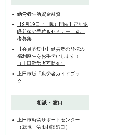
勤労者生活資金融資
【9月19日（土曜）開催】定年退
職前後の手続きセミナー 参加
者募集
【会員募集中】勤労者の皆様の
福利厚生をお手伝いします！
（上田勤労者互助会）
上田市版「勤労者ガイドブッ
ク」
相談・窓口
上田市就労サポートセンター
（就職・労働相談窓口）