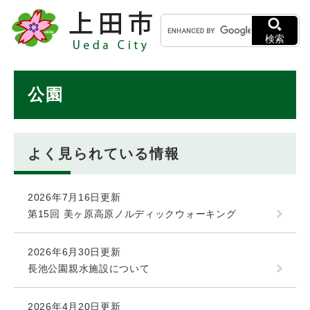
ペ
メニューを飛ばして本文へ
キ
ー
ー
ジ
検索
ワ
の
ー
先
ド
本
頭
公園
検
で
文
索
す
。
よく見られている情報
2026年7月16日更新
第15回 美ヶ原高原ノルディックウォーキング
2026年6月30日更新
長池公園親水施設について
2026年4月20日更新