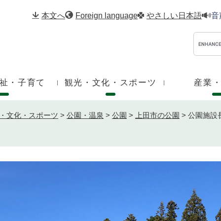
メニューを飛ばして本文へ
本文へ
Foreign language
やさしい日本語
音
祉・子育て
観光・文化・スポーツ
産業
・文化・スポーツ
>
公園・温泉
>
公園
>
上田市の公園
>
公園施設