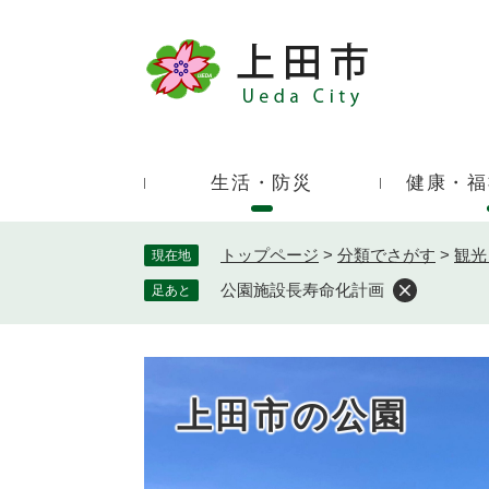
ペ
ー
ジ
キ
の
ー
先
ワ
頭
ー
で
生活・防災
健康・福
ド
す
検
。
索
トップページ
>
分類でさがす
>
観光
現在地
公園施設長寿命化計画
足あと
上田市の公園