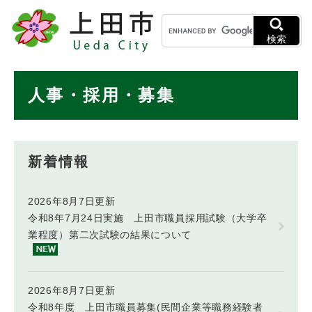
ペ
メニューを飛ばして本文へ
キ
ー
ー
ジ
検索
ワ
の
ー
先
ド
本
頭
人事・採用・募集
検
で
文
索
す
。
新着情報
2026年8月7日更新
令和8年7月24日実施 上田市職員採用試験（大学卒
業程度）第二次試験の結果について
2026年8月7日更新
令和8年度 上田市職員募集(民間企業等職務経験者