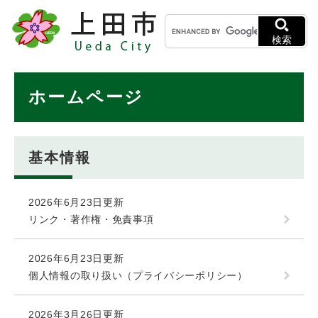
ペ
メニューを飛ばして本文へ
キ
ー
ー
ジ
検索
ワ
の
ー
先
ド
本
頭
ホームページ
検
で
文
索
す
。
基本情報
2026年6月23日更新
リンク・著作権・免責事項
2026年6月23日更新
個人情報の取り扱い（プライバシーポリシー）
2026年3月26日更新