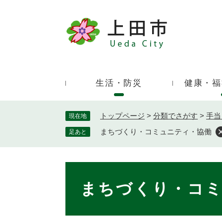
ペ
ー
ジ
キ
の
ー
先
ワ
頭
ー
で
生活・防災
健康・福
ド
す
検
。
索
トップページ
>
分類でさがす
>
手当
現在地
まちづくり・コミュニティ・協働
足あと
本
文
まちづくり・コ