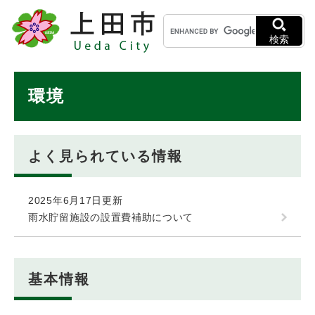
ペ
メニューを飛ばして本文へ
キ
ー
ー
ジ
検索
ワ
の
ー
先
ド
本
頭
環境
検
で
文
索
す
。
よく見られている情報
2025年6月17日更新
雨水貯留施設の設置費補助について
基本情報