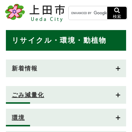
ペ
メニューを飛ばして本文へ
キ
ー
ー
ジ
検索
ワ
の
ー
先
ド
本
頭
リサイクル・環境・動植物
検
で
文
索
す
。
新着情報
ごみ減量化
環境