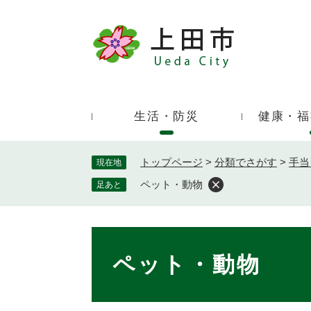
ペ
ー
ジ
キ
の
ー
先
ワ
頭
ー
で
生活・防災
健康・福
ド
す
検
。
索
トップページ
>
分類でさがす
>
手当
現在地
ペット・動物
足あと
本
文
ペット・動物