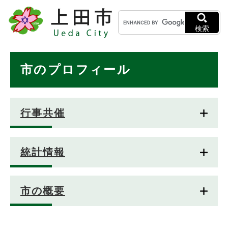
ペ
メニューを飛ばして本文へ
キ
ー
ー
ジ
検索
ワ
の
ー
先
ド
本
頭
市のプロフィール
検
で
文
索
す
。
行事共催
統計情報
市の概要