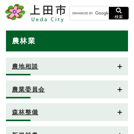
ペ
メニューを飛ばして本文へ
キ
ー
ー
ジ
検索
ワ
の
ー
先
ド
本
頭
農林業
検
で
文
索
す
。
農地相談
農業委員会
森林整備