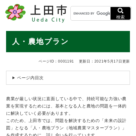
ペ
メニューを飛ばして本文へ
キ
ー
ー
ジ
検索
ワ
の
ー
先
ド
本
頭
人・農地プラン
検
で
文
索
す
。
ページID：0001191
更新日：2021年5月17日更新
ページ内目次
農業が厳しい状況に直面している中で、持続可能な力強い農
業を実現するためには、基本となる人と農地の問題を一体的
に解決していく必要があります。
このため、上田市では、問題を解決するための「未来の設計
図」となる「人・農地プラン（地域農業マスタープラン）」
を作成するために、話し合いを行っています。