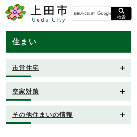
ペ
メニューを飛ばして本文へ
キ
ー
ー
ジ
検索
ワ
の
ー
先
ド
本
頭
住まい
検
で
文
索
す
。
市営住宅
空家対策
その他住まいの情報