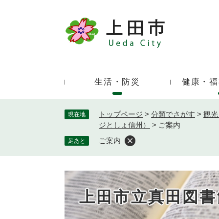
ペ
ー
ジ
キ
の
ー
先
ワ
頭
ー
で
生活・防災
健康・福
ド
す
検
。
索
トップページ
>
分類でさがす
>
観光
現在地
ジとしょ信州）
>
ご案内
ご案内
足あと
上田市立真田図書