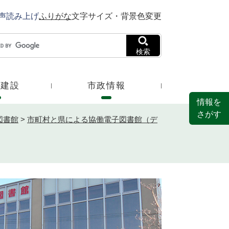
声読み上げ
ふりがな
文字サイズ・背景色変更
検索
・建設
市政情報
情報を
さがす
図書館
>
市町村と県による協働電子図書館（デ