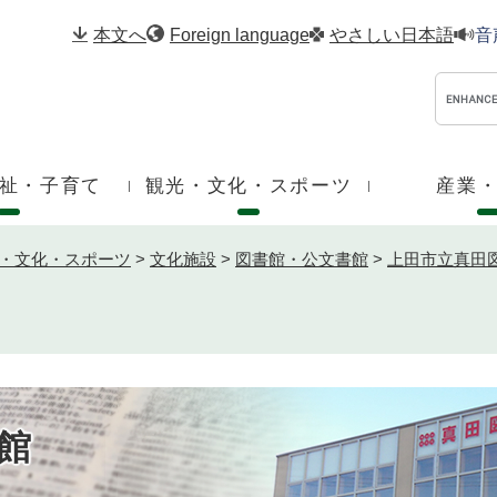
メニューを飛ばして本文へ
本文へ
Foreign language
やさしい日本語
音
祉・子育て
観光・文化・スポーツ
産業
・文化・スポーツ
>
文化施設
>
図書館・公文書館
>
上田市立真田
館