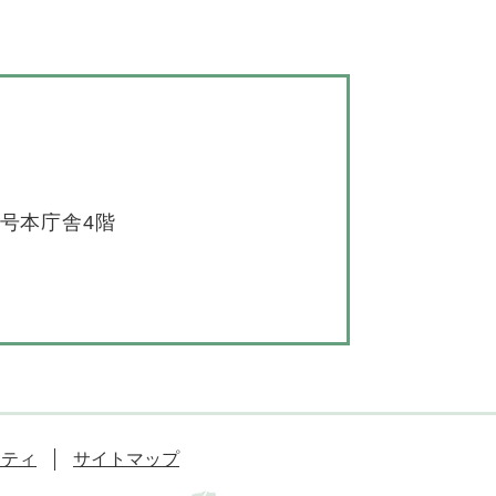
6号本庁舎4階
リティ
サイトマップ