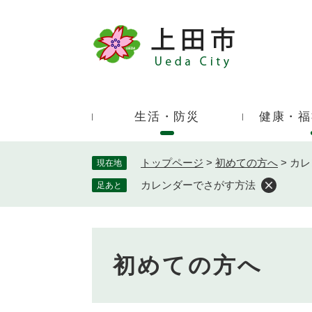
ペ
ー
ジ
キ
の
ー
先
ワ
頭
ー
で
生活・防災
健康・福
ド
す
検
。
索
トップページ
>
初めての方へ
>
カレ
現在地
カレンダーでさがす方法
足あと
初めての方へ