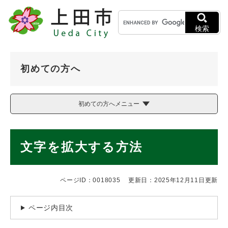
ペ
メニューを飛ばして本文へ
キ
ー
ー
ジ
検索
ワ
の
ー
先
ド
頭
初めての方へ
検
で
索
す
。
初めての方へメニュー
本
文字を拡大する方法
文
ページID：0018035
更新日：2025年12月11日更新
ページ内目次