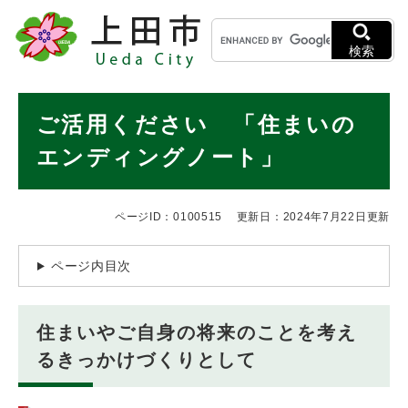
ペ
メニューを飛ばして本文へ
キ
ー
ー
ジ
検索
ワ
の
ー
先
ド
本
頭
ご活用ください 「住まいの
検
で
文
索
す
エンディングノート」
。
ページID：0100515
更新日：2024年7月22日更新
ページ内目次
住まいやご自身の将来のことを考え
るきっかけづくりとして