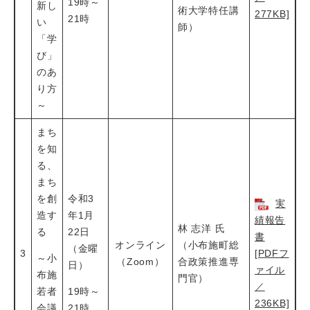
19時～
新し
術大学特任講
277KB]
21時
い
師）
「学
び」
のあ
り方
～
まち
を知
る、
まち
を創
令和3
実
造す
年1月
績報告
林 志洋 氏
る
22日
書
オンライン
（小布施町総
（金曜
3
[PDFフ
～小
（Zoom）
合政策推進専
日）
ァイル
布施
門官）
／
若者
19時～
236KB]
会議
21時