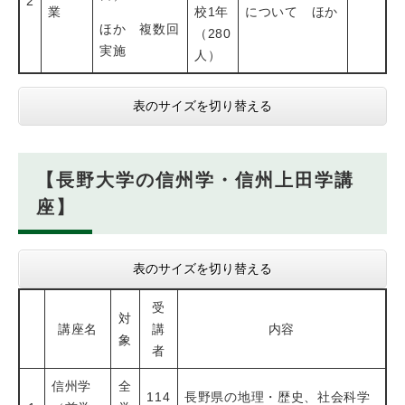
2
業
校1年
について ほか
ほか 複数回
（280
実施
人）
表のサイズを切り替える
【長野大学の信州学・信州上田学講
座】
表のサイズを切り替える
受
対
講座名
講
内容
象
者
信州学
全
114
長野県の地理・歴史、社会科学