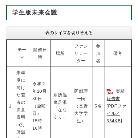
学生版未来会議
表のサイズを切り替える
ファシ
参
テー
開催日
場所
リテー
加
備考
マ
時
ター
者
来年
度に
令和２
向け
年10月
阿部理
実績
た若
別所温
30日
一氏
報告書
者の
泉足湯
1
（金曜
（長野
5名
[PDFファ
決意
「なな
日）
大学学
イル／
表明
くり」
15時～
生）
354KB]
in別
16時
所温