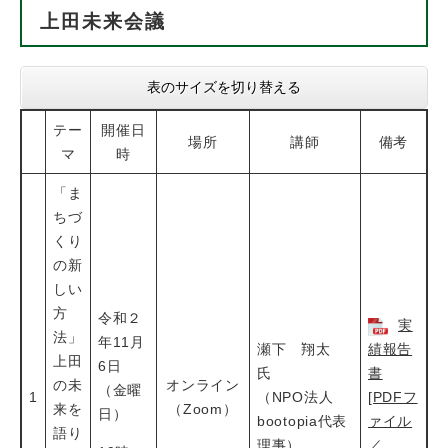
上田未来会議
表のサイズを切り替える
テー
開催日
場所
講師
備考
マ
時
「ま
ちづ
くり
の新
しい
方
令和２
実
法」
年11月
瀬下 翔太
績報告
上田
6日
氏
書
の未
オンライン
（金曜
1
（NPO法人
[PDFフ
来を
（Zoom）
日）
bootopia代表
ァイル
語り
理事）
／