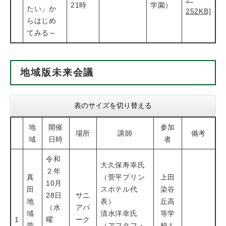
21時
学園）
たい」か
252KB]
らはじめ
てみる～
地域版未来会議
表のサイズを切り替える
地
開催
参加
場所
講師
備考
域
日時
者
令和
大久保寿幸氏
２年
真
（菅平プリン
上田
10月
田
スホテル代
染谷
28日
サニ
地
表）
丘高
（水
アパ
域
清水洋幸氏
等学
1
曜
ーク
菅
（アフタフ・
校１