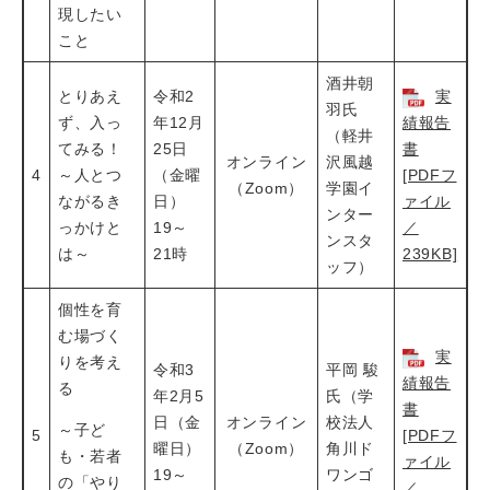
現したい
こと
酒井朝
とりあえ
令和2
実
羽氏
ず、入っ
年12月
績報告
（軽井
てみる！
25日
書
オンライン
沢風越
4
～人とつ
（金曜
[PDFフ
（Zoom）
学園イ
ながるき
日）
ァイル
ンター
っかけと
19～
／
ンスタ
は～
21時
239KB]
ッフ）
個性を育
む場づく
実
りを考え
令和3
平岡 駿
績報告
る
年2月5
氏（学
書
日（金
オンライン
校法人
～子ど
5
[PDFフ
曜日）
（Zoom）
角川ド
も・若者
ァイル
19～
ワンゴ
の「やり
／