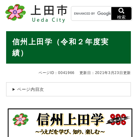
ペ
メニューを飛ばして本文へ
キ
ー
ー
ジ
検索
ワ
の
ー
先
ド
本
頭
信州上田学（令和２年度実
検
で
文
索
す
績）
。
ページID：0041966
更新日：2021年3月23日更新
ページ内目次