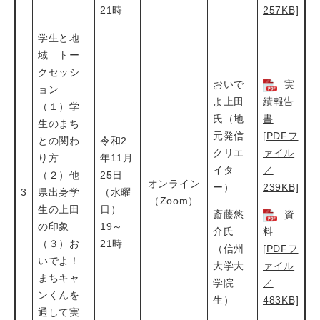
21時
257KB]
学生と地
域 トー
クセッシ
おいで
実
ョン
よ上田
績報告
（１）学
氏（地
書
生のまち
元発信
[PDFフ
との関わ
令和2
クリエ
ァイル
り方
年11月
イタ
／
（２）他
25日
オンライン
ー）
239KB]
3
県出身学
（水曜
（Zoom）
生の上田
日）
斎藤悠
資
の印象
19～
介氏
料
（３）お
21時
（信州
[PDFフ
いでよ！
大学大
ァイル
まちキャ
学院
／
ンくんを
生）
483KB]
通して実