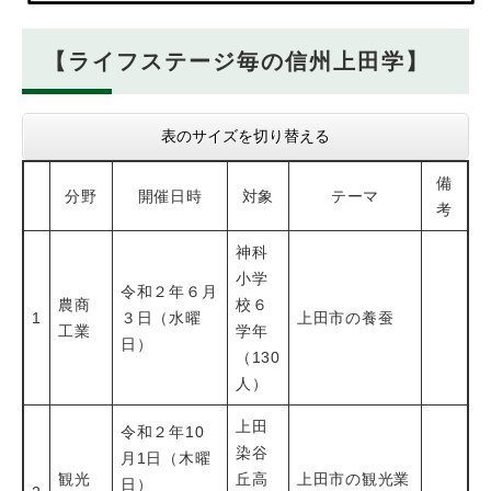
【ライフステージ毎の信州上田学】
表のサイズを切り替える
備
分野
開催日時
対象
テーマ
考
神科
小学
令和２年６月
農商
校６
1
３日（水曜
上田市の養蚕
工業
学年
日）
（130
人）
上田
令和２年10
染谷
月1日（木曜
観光
丘高
上田市の観光業
日）