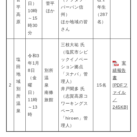
日）
菅平
平
バーバン信
年生
10時
ほか
高
州）
（287
～15
原
ほか地域の皆
名）
時30
さん
分
三枝大祐 氏
（塩尻市シビ
令和3
塩
ックイノベー
年1月
実
田
ション拠点
8日
別所
績報告
地
「スナバ」管
（金
温
書
域
理人）
2
曜
泉
15名
[PDFフ
別
井戸聞多 氏
日）
南條
ァイル
所
（志賀高原コ
11時
旅館
／
温
ワーキングス
～13
245KB]
泉
ペース
時
「hiroen」管
理人）