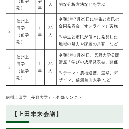
1
（前学
学
人
的な分析方法などを学ぶ
期）
年
令和2年7月29日に学生と市民の
信州上
合同発表会（オンライン）実施
田学
１
33
2
（前学
年
人
※学生と市民が個々に発見した
期）
地域の魅力や課題の共有 など
令和3年1月24日、長野大学公開
信州上
講座「学びの成果発表会」開催
田学
1
36
3
（後学
年
人
※テーマ：農福連携、選挙、デ
期）
ザイン、信濃自由大学 など
信州上田学（長野大学）
＜外部リンク＞
【上田未来会議】