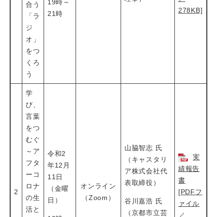
19時～
合う
278KB]
21時
「ラ
ジ
オ」
をつ
くろ
う
学
び、
言葉
をつ
むぐ
山脇智志 氏
～ア
令和2
実
（キャスタリ
フタ
年12月
績報告
ア株式会社代
ーコ
11日
書
表取締役）
ロナ
オンライン
（金曜
2
[PDFフ
の生
（Zoom）
日）
谷川嘉浩 氏
ァイル
活と
（京都市立芸
／