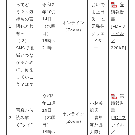
ってど
令和２
おいで
実
う？～気
年10月
よ上田
績報告
持ちの言
14日
氏（地
書
オンライン
1
語化と共
（水曜
元発信
[PDFフ
（Zoom）
有～
日）
クリエ
ァイル
（２）
19時～
イタ
／
SNSで地
21時
ー）
220KB]
域とつな
がるため
に、何を
していこ
う？ほか
令和2
実
年11月
小林美
績報告
写真から
19日
紀氏
書
オンライン
2
読み解
（木曜
（青年
[PDFフ
（Zoom）
く”タイ”
日）
海外協
ァイル
19時～
力隊）
／