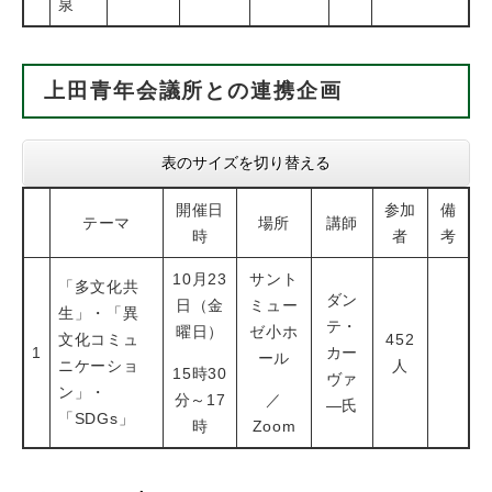
泉
上田青年会議所との連携企画
表のサイズを切り替える
開催日
参加
備
テーマ
場所
講師
時
者
考
10月23
サント
「多文化共
ダン
日（金
ミュー
生」・「異
テ・
曜日）
ゼ小ホ
文化コミュ
452
1
カー
ール
ニケーショ
人
15時30
ヴァ
ン」・
分～17
／
―氏
「SDGs」
時
Zoom