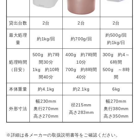
貸出台数
2台
2台
2台
最大処理
約500g/回
約1kg/回
約700g/回
量
約1kg/日
500g 約7時
400g 約7時間
300g 約4～
処理時間
間30分
10分
6時間
（目安）
​1kg 約10時
​700g 約8時間
500g ～8時
間40分
40分
間
本体重量
約4.1kg
約2.1kg
6kg
幅230mm
幅270mm
径215mm
外形寸法
​奥行270mm
​奥行380mm
​高さ283mm
​高さ270mm
​高さ350mm
※詳細は各メーカーの取扱説明書等をご確認ください。