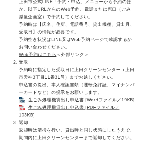
上田市公式LINE「予約・申込」メニューから予約のほ
か、以下URLからのWeb予約、電話または窓口（ごみ
減量企画室）で予約してください。
予約時は【氏名、住所、電話番号、貸出機種、貸出月、
受取日】の情報が必要です。
予約空き状況はLINE又はWeb予約ページで確認するか
お問い合わせください。
Web予約はこちら
＜外部リンク＞
受取
予約時に指定した受取日に上田クリーンセンター（上田
市天神3丁目11番31号）までお越しください。
申込書の提出、本人確認書類（運転免許証、マイナンバ
ーカードなど）の提示をお願いします。
生ごみ処理機貸出し申込書 [Wordファイル／19KB]
生ごみ処理機貸出し申込書 [PDFファイル／
103KB]
返却
返却時は清掃を行い、貸出時と同じ状態にしたうえで、
期間内に上田クリーンセンターまで返却してください。