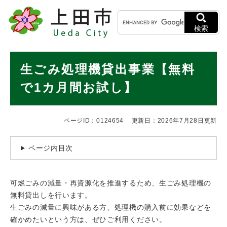
ペ
メニューを飛ばして本文へ
キ
ー
ー
ジ
検索
ワ
の
ー
先
ド
本
頭
生ごみ処理機貸出事業【無料
検
で
文
索
す
で1カ月間お試し】
。
ページID：0124654
更新日：2026年7月28日更新
ページ内目次
可燃ごみの減量・再資源化を推進するため、生ごみ処理機の
無料貸出しを行います。
生ごみの減量に興味がある方、処理機の購入前に効果などを
確かめたいという方は、ぜひご利用ください。