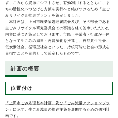
ず、ごみから資源にシフトさせ、有効利用するとともに、ま
ちの活性化へつなげる方策を実行へと結びつけるため「生ご
みリサイクル推進プラン」を策定しました。
本計画は、上田市廃棄物処理審議会及び、その部会である
生ごみリサイクル研究委員会での審議を経て答申いただいた
内容に基づき策定しております。市民・事業者・行政が一体
となって生ごみの減量・再資源化を推進し、自然共生社会、
低炭素社会、循環型社会といった、持続可能な社会の形成を
目指すことを目的として策定したものです。
計画の概要
位置付け
「上田市ごみ処理基本計画」及び「ごみ減量アクションプラ
ン」
に示す、生ごみ減量の推進施策を展開するための個別計
画です。