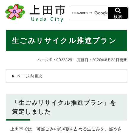
ペ
メニューを飛ばして本文へ
キ
ー
ー
ジ
検索
ワ
の
ー
先
ド
本
頭
生ごみリサイクル推進プラン
検
で
文
索
す
。
ページID：0032829
更新日：2020年8月28日更新
ページ内目次
「生ごみリサイクル推進プラン」を
策定しました
上田市では、可燃ごみの約4割を占める生ごみを、燃やさ