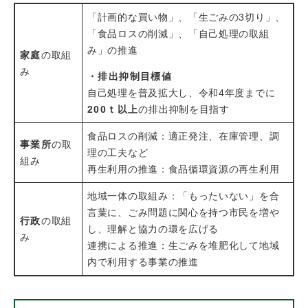
「計画的な買い物」、「生ごみの3切り」、
「食品ロスの削減」、「自己処理の取組
み」の推進
家庭
の取組
み
・排出抑制目標値
自己処理を普及拡大し、令和4年度までに
200ｔ以上
の排出抑制を目指す
食品ロスの削減：適正発注、在庫管理、調
事業所
の取
理の工夫など
組み
再生利用の推進：食品循環資源の再生利用
地域一体の取組み：「もったいない」を合
言葉に、ごみ問題に関心を持つ市民を増や
行政
の取組
し、理解と協力の環を広げる
み
連携による推進：生ごみを堆肥化して地域
内で利用する事業の推進