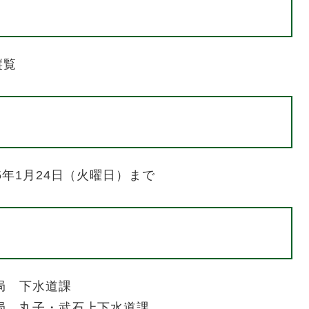
縦覧
5年1月24日（火曜日）まで
局 下水道課
局 丸子・武石上下水道課