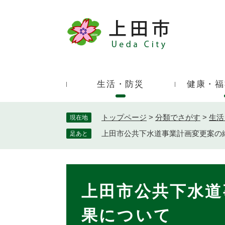
ペ
ー
ジ
キ
の
ー
先
ワ
頭
ー
で
生活・防災
健康・福
ド
す
検
。
索
トップページ
>
分類でさがす
>
生活
現在地
上田市公共下水道事業計画変更案の
足あと
本
文
上田市公共下水道
果について