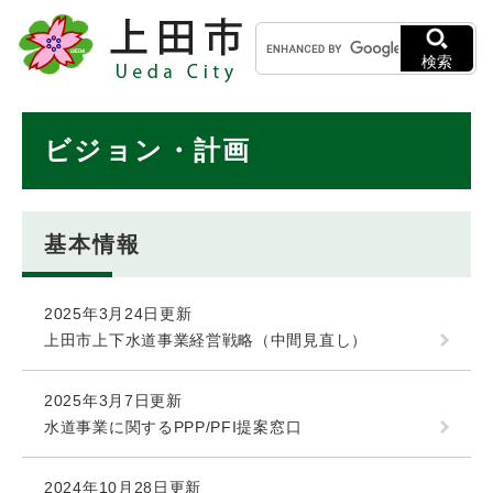
ペ
メニューを飛ばして本文へ
キ
ー
ー
ジ
検索
ワ
の
ー
先
ド
本
頭
ビジョン・計画
検
で
文
索
す
。
基本情報
2025年3月24日更新
上田市上下水道事業経営戦略（中間見直し）
2025年3月7日更新
水道事業に関するPPP/PFI提案窓口
2024年10月28日更新