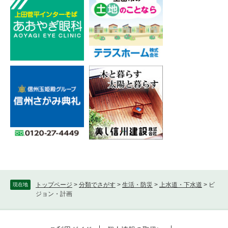
トップページ
>
分類でさがす
>
生活・防災
>
上水道・下水道
>
ビ
現在地
ジョン・計画