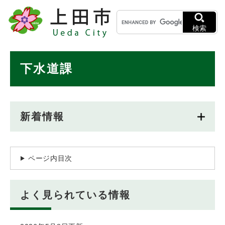
ペ
メニューを飛ばして本文へ
キ
ー
ー
ジ
検索
ワ
の
ー
先
ド
本
頭
下水道課
検
で
文
索
す
。
新着情報
ページ内目次
よく見られている情報