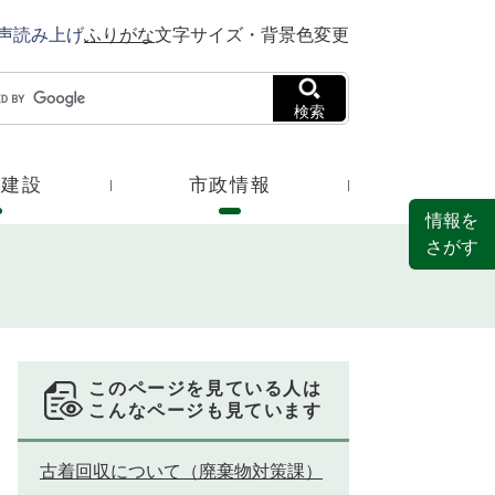
声読み上げ
ふりがな
文字サイズ・背景色変更
検索
・建設
市政情報
情報を
さがす
このページを見ている人は
こんなページも見ています
古着回収について（廃棄物対策課）