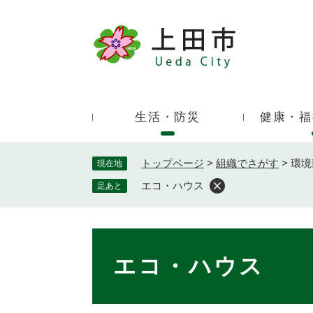
ペ
ー
ジ
キ
の
ー
先
ワ
頭
ー
で
生活・防災
健康・福
ド
す
検
。
索
トップページ
>
組織でさがす
>
環境
現在地
エコ・ハウス
足あと
本
文
エコ・ハウス