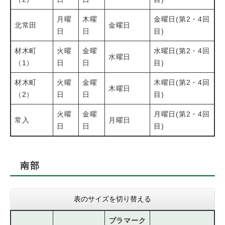
月曜
木曜
金曜日(第2・4回
北常田
金曜日
日
日
目)
材木町
火曜
金曜
水曜日(第2・4回
水曜日
（1）
日
日
目)
材木町
火曜
金曜
木曜日(第2・4回
木曜日
（2）
日
日
目)
火曜
金曜
月曜日(第2・4回
常入
月曜日
日
日
目)
南部
表のサイズを切り替える
プラマーク