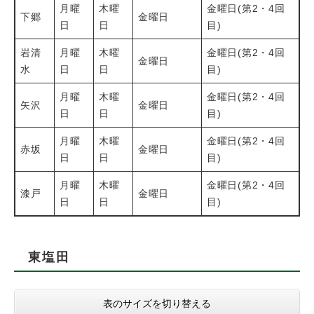
月曜
木曜
金曜日(第2・4回
下郷
金曜日
日
日
目)
岩清
月曜
木曜
金曜日(第2・4回
金曜日
水
日
日
目)
月曜
木曜
金曜日(第2・4回
矢沢
金曜日
日
日
目)
月曜
木曜
金曜日(第2・4回
赤坂
金曜日
日
日
目)
月曜
木曜
金曜日(第2・4回
漆戸
金曜日
日
日
目)
東塩田
表のサイズを切り替える