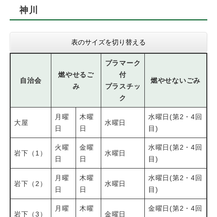
神川
表のサイズを切り替える
プラマーク
燃やせるご
付
自治会
燃やせないごみ
み
プラスチッ
ク
月曜
木曜
水曜日(第2・4回
大屋
水曜日
日
日
目)
火曜
金曜
水曜日(第2・4回
岩下（1）
水曜日
日
日
目)
月曜
木曜
水曜日(第2・4回
岩下（2）
水曜日
日
日
目)
月曜
木曜
金曜日(第2・4回
岩下（3）
金曜日