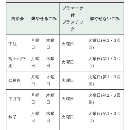
プラマーク
付
自治会
燃やせるごみ
燃やせないごみ
プラスチッ
ク
月曜
木曜
火曜日(第1・3回
下組
火曜日
日
日
目)
富士山中
月曜
木曜
火曜日(第1・3回
火曜日
組
日
日
目)
月曜
木曜
火曜日(第1・3回
奈良尾
火曜日
日
日
目)
月曜
木曜
火曜日(第1・3回
平井寺
火曜日
日
日
目)
月曜
木曜
火曜日(第1・3回
鈴子
火曜日
日
日
目)