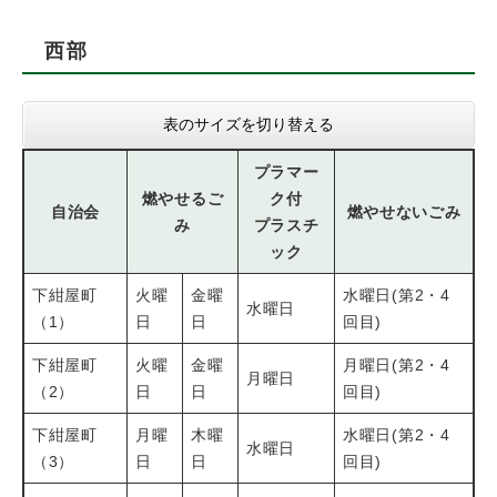
西部
表のサイズを切り替える
プラマー
燃やせるご
ク付
自治会
燃やせないごみ
み
プラスチ
ック
下紺屋町
火曜
金曜
水曜日(第2・4
水曜日
（1）
日
日
回目)
下紺屋町
火曜
金曜
月曜日(第2・4
月曜日
（2）
日
日
回目)
下紺屋町
月曜
木曜
水曜日(第2・4
水曜日
（3）
日
日
回目)