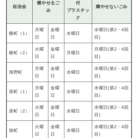
燃やせるご
付
自治会
燃やせないごみ
み
プラスチッ
ク
月曜
金曜
水曜日(第2・4回
横町（1）
水曜日
日
日
目)
火曜
金曜
月曜日(第2・4回
横町（2）
月曜日
日
日
目)
月曜
金曜
水曜日(第2・4回
海野町
水曜日
日
日
目)
月曜
金曜
水曜日(第2・4回
原町（1）
水曜日
日
日
目)
火曜
金曜
水曜日(第2・4回
原町（2）
水曜日
日
日
目)
火曜
金曜
水曜日(第2・4回
袋町
水曜日
日
日
目)