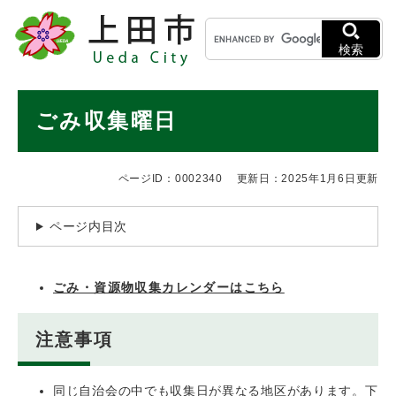
ペ
メニューを飛ばして本文へ
キ
ー
ー
ジ
検索
ワ
の
ー
先
ド
本
頭
ごみ収集曜日
検
で
文
索
す
。
ページID：0002340
更新日：2025年1月6日更新
ページ内目次
ごみ・資源物収集カレンダーはこちら
注意事項
同じ自治会の中でも収集日が異なる地区があります。下