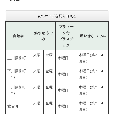
表のサイズを切り替える
プラマー
燃やせるご
ク付
自治会
燃やせないごみ
み
プラスチ
ック
火曜
金曜
木曜日(第2・4
上川原柳町
木曜日
日
日
回目)
下川原柳町
火曜
金曜
木曜日(第2・4
木曜日
（1）
日
日
回目)
下川原柳町
火曜
金曜
水曜日(第2・4
水曜日
（2）
日
日
回目)
火曜
金曜
木曜日(第2・4
愛宕町
木曜日
日
日
回目)