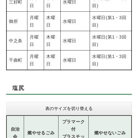
三好町
水曜日
日
日
目)
月曜
木曜
水曜日(第1・3回
御所
水曜日
日
日
目)
月曜
木曜
水曜日(第1・3回
中之条
水曜日
日
日
目)
月曜
木曜
水曜日(第1・3回
千曲町
水曜日
日
日
目)
塩尻
表のサイズを切り替える
プラマーク
自治
付
燃やせるごみ
燃やせないごみ
会
プラスチッ