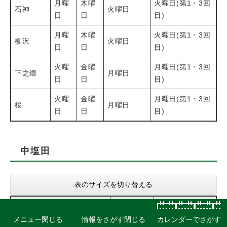
月曜
木曜
火曜日(第1・3回
石神
火曜日
日
日
目)
月曜
木曜
火曜日(第1・3回
柳沢
火曜日
日
日
目)
火曜
金曜
月曜日(第1・3回
下之郷
月曜日
日
日
目)
火曜
金曜
月曜日(第1・3回
桜
月曜日
日
日
目)
中塩田
表のサイズを切り替える
プラマー
燃やせるご
ク付
メニュー
閉じる
情報をさがす
閉じる
カレンダーでさがす
自治会
燃やせないごみ