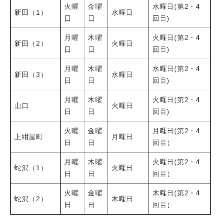
火曜
金曜
水曜日(第2・4
新田（1）
水曜日
日
日
回目)
月曜
木曜
火曜日(第2・4
新田（2）
火曜日
日
日
回目)
月曜
木曜
水曜日(第2・4
新田（3）
水曜日
日
日
回目)
月曜
木曜
火曜日(第2・4
山口
火曜日
日
日
回目)
火曜
金曜
月曜日(第2・4
上紺屋町
月曜日
日
日
回目）
月曜
木曜
火曜日(第2・4
蛇沢（1）
火曜日
日
日
回目）
火曜
金曜
木曜日(第2・4
蛇沢（2）
木曜日
日
日
回目）