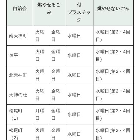
燃やせるご
付
自治会
燃やせないごみ
み
プラスチッ
ク
火曜
金曜
水曜日(第2・4回
南天神町
水曜日
日
日
目)
火曜
金曜
水曜日(第2・4回
泉平
水曜日
日
日
目)
火曜
金曜
水曜日(第2・4回
北天神町
水曜日
日
日
目)
火曜
金曜
水曜日(第2・4回
天神の杜
水曜日
日
日
目)
松尾町
月曜
金曜
水曜日(第2・4回
水曜日
（1）
日
日
目)
松尾町
火曜
金曜
水曜日(第2・4回
水曜日
（2）
日
日
目)