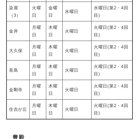
染屋
火曜
金曜
水曜日(第2・4回
水曜日
（3）
日
日
目)
月曜
木曜
火曜日(第2・4回
金井
火曜日
日
日
目)
月曜
木曜
火曜日(第2・4回
大久保
火曜日
日
日
目)
月曜
木曜
火曜日(第2・4回
長島
火曜日
日
日
目)
月曜
木曜
火曜日(第2・4回
金剛寺
火曜日
日
日
目)
月曜
木曜
火曜日(第2・4回
住吉が丘
火曜日
日
日
目)
豊殿