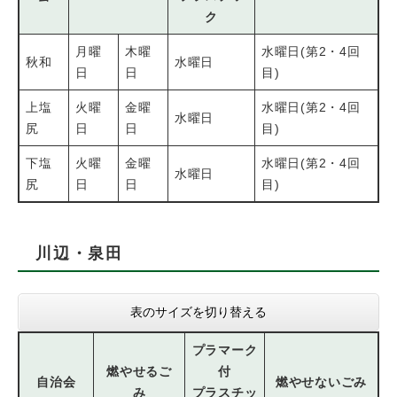
ク
月曜
木曜
水曜日(第2・4回
秋和
水曜日
日
日
目)
上塩
火曜
金曜
水曜日(第2・4回
水曜日
尻
日
日
目)
下塩
火曜
金曜
水曜日(第2・4回
水曜日
尻
日
日
目)
川辺・泉田
表のサイズを切り替える
プラマーク
燃やせるご
付
自治会
燃やせないごみ
み
プラスチッ