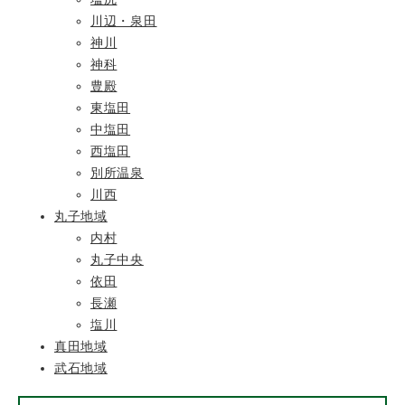
川辺・泉田
神川
神科
豊殿
東塩田
中塩田
西塩田
別所温泉
川西
丸子地域
内村
丸子中央
依田
長瀬
塩川
真田地域
武石地域