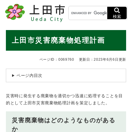
ペ
メニューを飛ばして本文へ
キ
ー
ー
ジ
検索
ワ
の
ー
先
ド
本
頭
上田市災害廃棄物処理計画
検
で
文
索
す
。
ページID：0069760
更新日：2023年6月6日更新
ページ内目次
災害時に発生する廃棄物を適切かつ迅速に処理することを目
的として上田市災害廃棄物処理計画を策定しました。
災害廃棄物はどのようなものがある
か