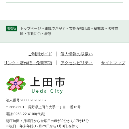
トップページ
>
組織でさがす
>
市長直轄組織
>
秘書課
>
名誉市
現在地
民・市政功労・表彰
ご利用ガイド
個人情報の取扱い
リンク・著作権・免責事項
アクセシビリティ
サイトマップ
法人番号:2000020202037
〒386-8601 長野県上田市大手一丁目11番16号
電話 0268-22-4100(代表)
開庁時間：月曜日から金曜日の8時30分から17時15分
※祝日・年末年始(12月29日から1月3日)を除く