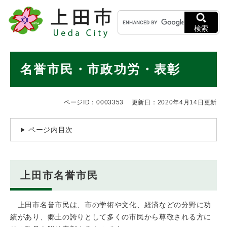
ペ
メニューを飛ばして本文へ
キ
ー
ー
ジ
検索
ワ
の
ー
先
ド
本
頭
名誉市民・市政功労・表彰
検
で
文
索
す
。
ページID：0003353
更新日：2020年4月14日更新
ページ内目次
上田市名誉市民
上田市名誉市民は、市の学術や文化、経済などの分野に功
績があり、郷土の誇りとして多くの市民から尊敬される方に