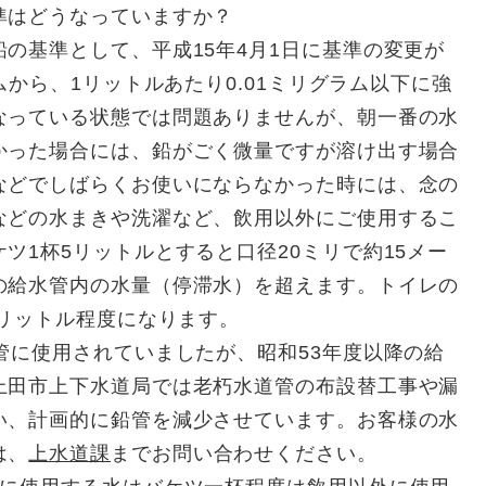
準はどうなっていますか？
の基準として、平成15年4月1日に基準の変更が
ムから、1リットルあたり0.01ミリグラム以下に強
なっている状態では問題ありませんが、朝一番の水
かった場合には、鉛がごく微量ですが溶け出す場合
などでしばらくお使いにならなかった時には、念の
などの水まきや洗濯など、飲用以外にご使用するこ
ツ1杯5リットルとすると口径20ミリで約15メー
の給水管内の水量（停滞水）を超えます。トイレの
0リットル程度になります。
管に使用されていましたが、昭和53年度以降の給
上田市上下水道局では老朽水道管の布設替工事や漏
い、計画的に鉛管を減少させています。お客様の水
は、
上水道課
までお問い合わせください。