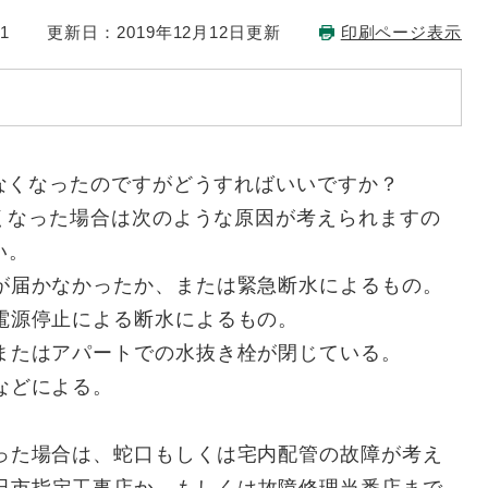
1
更新日：2019年12月12日更新
印刷ページ表示
なくなったのですがどうすればいいですか？
くなった場合は次のような原因が考えられますの
い。
が届かなかったか、または緊急断水によるもの。
電源停止による断水によるもの。
またはアパートでの水抜き栓が閉じている。
などによる。
った場合は、蛇口もしくは宅内配管の故障が考え
田市指定工事店
か、もしくは
故障修理当番店
まで