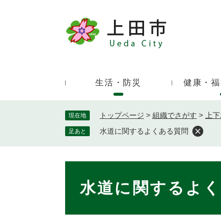
ペ
ー
ジ
キ
の
ー
先
ワ
頭
ー
で
生活・防災
健康・福
ド
す
検
。
索
トップページ
>
組織でさがす
>
上下
現在地
水道に関するよくある質問
足あと
本
文
水道に関するよ