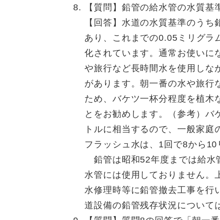
【質問】鉛管の給水管の水質基
【回答】水道の水質基準のうち鉛
あり、これまでの0.05ミリグラ
化されています。通常お使いに
や旅行など長時間水を使用しな
があります。朝一番の水や旅行
ため、バケツ一杯分程度を植木
とをお勧めします。（参考）バケ
トルに相当するので、一般家庭
フラッシュ水は、1回で8から1
鉛管は昭和52年度までは給水
水管には使用しておりません。
水修理時等に鉛管撤去工事を行
道設備の鉛管残存状況について