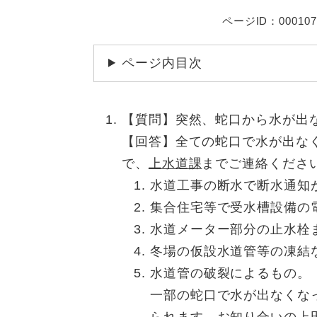
ページID：000107
ページ内目次
【質問】突然、蛇口から水が出
【回答】全ての蛇口で水が出な
で、
上水道課
までご連絡くださ
水道工事の断水で断水通知
集合住宅等で受水槽設備の
水道メーター部分の止水栓
冬場の仮設水道管等の凍結
水道管の破裂によるもの。
一部の蛇口で水が出なくな
られます。お知り合いの
上