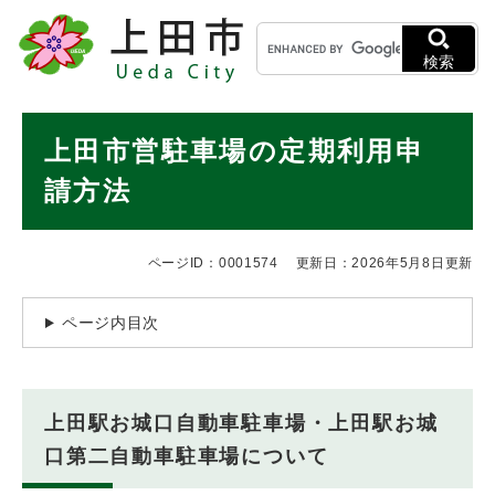
ペ
メニューを飛ばして本文へ
キ
ー
ー
ジ
検索
ワ
の
ー
先
ド
本
頭
上田市営駐車場の定期利用申
検
で
文
索
す
請方法
。
ページID：0001574
更新日：2026年5月8日更新
ページ内目次
上田駅お城口自動車駐車場・上田駅お城
口第二自動車駐車場について