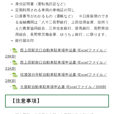
身分証明書（運転免許証など）
定期利用される車両の車検証の写し
口座番号がわかるもの（通帳など） ※口座振替のでき
る金融機関は「八十二長野銀行、上田信用金庫、信州う
えだ農業協同組合、三井住友銀行、群馬銀行、長野県信
用組合、長野県労働金庫、ゆうちょ銀行」に限ります。
銀行届出印
・
西上田駅北口自動車駐車場申込書 [Excelファイル／
28KB]
・
西上田駅南口自動車駐車場申込書 [Excelファイル／
31KB]
・
信濃国分寺駅自動車駐車場申込書 [Excelファイル／
28KB]
・
大屋駅自動車駐車場申込書 [Excelファイル／30KB]
【注意事項】