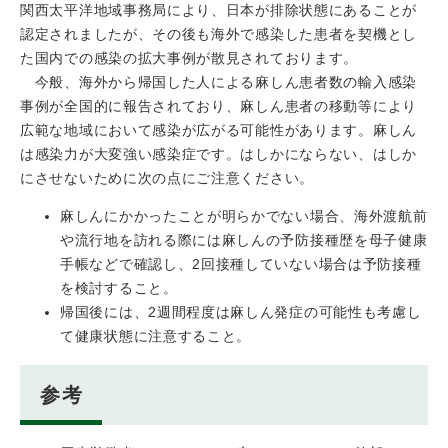
関西太平洋地域事務局により、日本が排除状態にあることが
認定されましたが、その後も海外で感染した患者を契機とし
た国内での感染の拡大事例が散見されております。
今般、海外から帰国した人による麻しん患者数の輸入感染
事例が全国的に報告されており、麻しん患者の移動等により
広範な地域において感染が広がる可能性があります。麻しん
は感染力が大変強い感染症です。はしかにならない、はしか
にさせないために次の点にご注意ください。
麻しんにかかったことが明らかでない場合、海外渡航前
や流行地を訪れる際には麻しんの予防接種歴を母子健康
手帳などで確認し、2回接種していない場合は予防接種
を検討すること。
帰国後には、2週間程度は麻しん発症の可能性も考慮し
て健康状態に注意すること。
参考