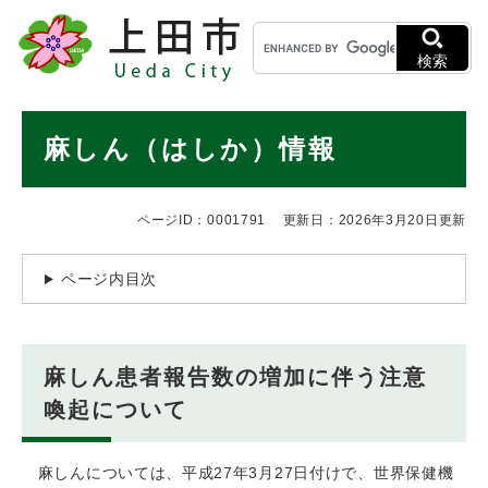
ペ
メニューを飛ばして本文へ
キ
ー
ー
ジ
検索
ワ
の
ー
先
ド
本
頭
麻しん（はしか）情報
検
で
文
索
す
。
ページID：0001791
更新日：2026年3月20日更新
ページ内目次
麻しん患者報告数の増加に伴う注意
喚起について
麻しんについては、平成27年3月27日付けで、世界保健機