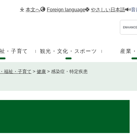
メニューを飛ばして本文へ
本文へ
Foreign language
やさしい日本語
音
祉・子育て
観光・文化・スポーツ
産業
・福祉・子育て
>
健康
>
感染症・特定疾患