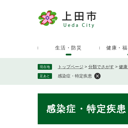
ペ
ー
ジ
キ
の
ー
先
ワ
頭
ー
で
生活・防災
健康・福
ド
す
検
。
索
トップページ
>
分類でさがす
>
健康
現在地
感染症・特定疾患
足あと
本
文
感染症・特定疾患