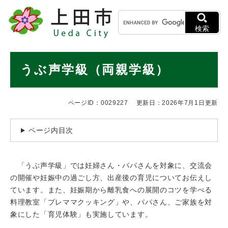
ペ
メニューを飛ばして本文へ
キ
ー
ー
ジ
検索
ワ
の
ー
先
ド
本
頭
うぶ声学級（両親学級）
検
で
文
索
す
。
ページID：0029227
更新日：2026年7月1日更新
ページ内目次
「うぶ声学級」では妊婦さん・パパさんを対象に、交流会
の開催や妊娠中の過ごし方、出産後の育児についてお伝えし
ています。また、妊娠期から離乳食への展開のコツを学べる
料理教室「プレママクッキング」や、パパさん、ご家族を対
象にした「育児体験」も実施しています。