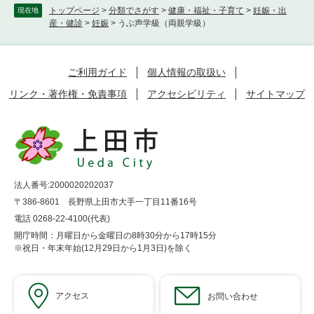
トップページ
>
分類でさがす
>
健康・福祉・子育て
>
妊娠・出
現在地
産・健診
>
妊娠
>
うぶ声学級（両親学級）
ご利用ガイド
個人情報の取扱い
リンク・著作権・免責事項
アクセシビリティ
サイトマップ
法人番号:2000020202037
〒386-8601 長野県上田市大手一丁目11番16号
電話 0268-22-4100(代表)
開庁時間：月曜日から金曜日の8時30分から17時15分
※祝日・年末年始(12月29日から1月3日)を除く
アクセス
お問い合わせ