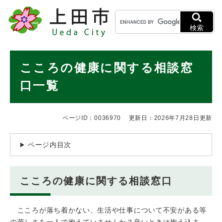
ペ
メニューを飛ばして本文へ
キ
ー
ー
ジ
検索
ワ
の
ー
先
ド
本
頭
こころの健康に関する相談窓
検
で
文
索
す
口一覧
。
ページID：0036970
更新日：2026年7月28日更新
ページ内目次
こころの健康に関する相談窓口
こころが落ち着かない、生活や仕事について不安がある等
の苦しさを一人で抱えていませんか？辛いときは抱え込ま