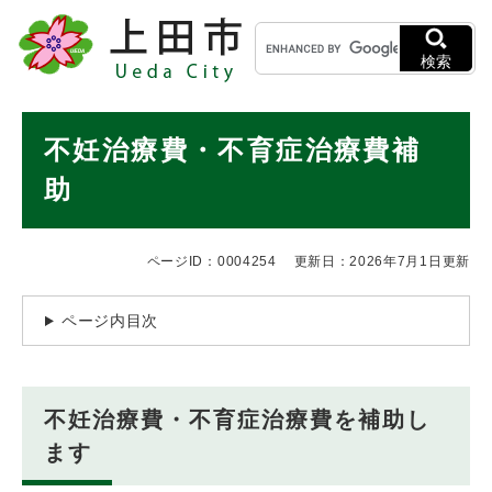
ペ
メニューを飛ばして本文へ
キ
ー
ー
ジ
検索
ワ
の
ー
先
ド
本
頭
不妊治療費・不育症治療費補
検
で
文
索
す
助
。
ページID：0004254
更新日：2026年7月1日更新
ページ内目次
不妊治療費・不育症治療費を補助し
ます