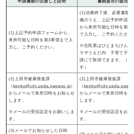
申請書類のお渡しと説明
書類提出の提出
(1)治療終了後、必要書類
備のうえ、上記予約申請フ
から来所可能な日時を第3
(1)上記予約申請フォームから、
で入力し、ご予約ください
来所可能な日時を第3希望まで入
※住民票はひとまちげんき
力し、ご予約ください。
ラザうえだ内 子育て子育
課にて取得できます。（有
す）
(2)上田市健康推進課
(2)上田市健康推進課
（
kenko@city.ueda.nagano.jp
）
（
kenko@city.ueda.nagan
からメールで来所日時をお知らせ
からメールで来所日時をお
します。
します。
※メールの受信設定をお願いしま
​※メールの受信設定をお願
す。
す。
(3)メールでお知らせした日時