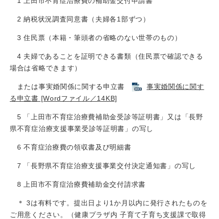
1 上田市不育症治療費の補助金交付申請書
2 納税状況調査同意書（夫婦各1部ずつ）
3 住民票（本籍・筆頭者の省略のない世帯のもの）
4 夫婦であることを証明できる書類（住民票で確認できる
場合は省略できます）
または事実婚関係に関する申立書
事実婚関係に関す
る申立書 [Wordファイル／14KB]
5 「上田市不育症治療費補助金受診等証明書」又は「長野
県不育症治療支援事業受診等証明書」の写し
6 不育症治療費の領収書及び明細書
7 「長野県不育症治療支援事業交付決定通知書」の写し
8 上田市不育症治療費補助金交付請求書
＊ 3は有料です。提出日より1か月以内に発行されたものを
ご用意ください。（健康プラザ内 子育て子育ち支援課で取得