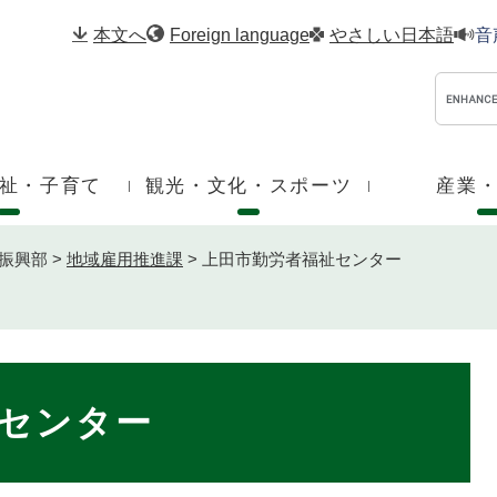
メニューを飛ばして本文へ
本文へ
Foreign language
やさしい日本語
音
祉・子育て
観光・文化・スポーツ
産業
振興部
>
地域雇用推進課
>
上田市勤労者福祉センター
センター