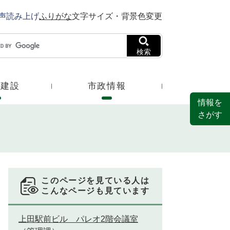
声読み上げ
ふりがな
文字サイズ・背景色変更
検索
・建設
市政情報
情報を
さがす
このページを見ている人は
こんなページも見ています
上田駅前ビル パレオ2階会議室