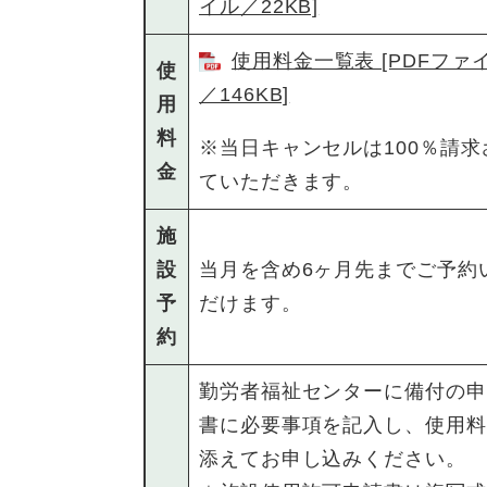
イル／22KB]
使用料金一覧表 [PDFファ
使
／146KB]
用
料
※当日キャンセルは100％請求
金
ていただきます。
施
設
当月を含め6ヶ月先までご予約
予
だけます。
約
勤労者福祉センターに備付の申
書に必要事項を記入し、使用料
添えてお申し込みください。