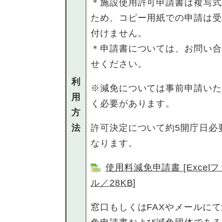
＊施設使用許可申請書は複写式
ため、コピー用紙での申請は受
付けません。
＊申請書については、お問い合
せください。
利
※減免については事前申請いた
用
く必要があります。
方
法
許可決定について約5開庁日必
なります。
使用料減免申請書 [Excel
ル／28KB]
窓口もしくはFAXやメールにて