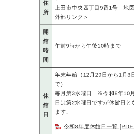
住
上田市中央四丁目9番1号
地
所
外部リンク＞
開
館
午前9時から午後10時まで
時
間
年末年始（12月29日から1月3
で）
毎月第3水曜日 ※令和8年10月
休
日は第2水曜日ですが休館日と
館
ます。
日
令和8年度休館日一覧 [PD