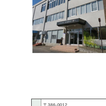
〒386-0012