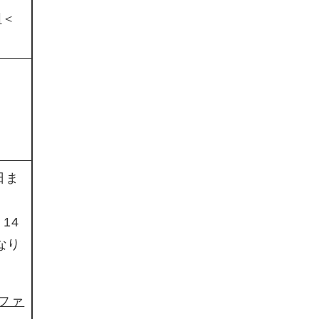
図
＜
日ま
14
なり
Fファ