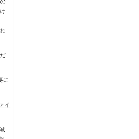
の
け
わ
だ
要に
ファイ
減