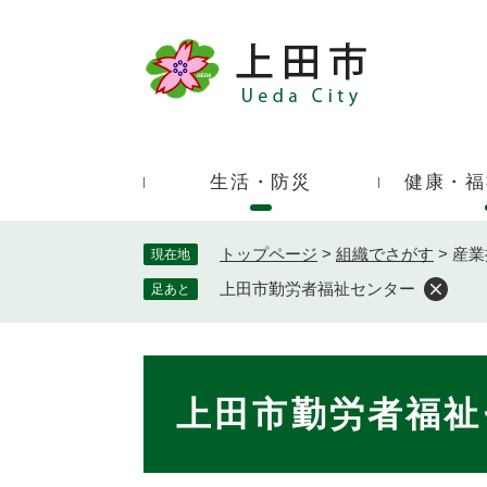
ペ
ー
ジ
キ
の
ー
先
ワ
頭
ー
で
生活・防災
健康・福
ド
す
検
。
索
トップページ
>
組織でさがす
>
産業
現在地
上田市勤労者福祉センター
足あと
本
文
上田市勤労者福祉